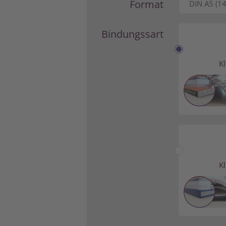
Format
Bindungssart
K
K