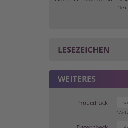
Diese
LESEZEICH
WEITERES
Probedruck
* Ab 1
Datencheck