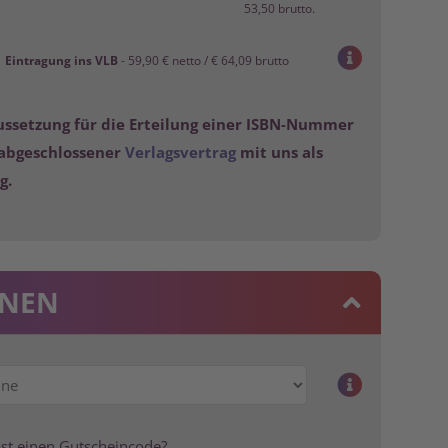
53,50 brutto.
Eintragung ins VLB
- 59,90 € netto / € 64,09 brutto
ssetzung für die Erteilung einer ISBN-Nummer
 abgeschlossener
Verlagsvertrag
mit uns als
g.
ONEN
st einen Gutscheincode?