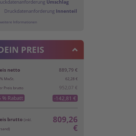
uckdatenanforderung
Umschlag
Druckdatenanforderung
Innenteil
weitere Informationen
DEIN PREIS
eis netto
889,79 €
7% MwSt.
62,28 €
952,07 €
er Preis brutto
5
% Rabatt
-142,81 €
809,26
eis brutto
(inkl.
€
rsand)