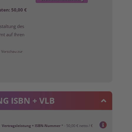
ten: 50,00 €
taltung des
mt auf Ihren
e Vorschau zur
G ISBN + VLB
Vertragsleistung + ISBN-Nummer
* - 50,00 € netto / €