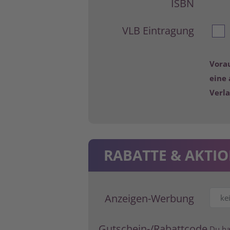
ISBN
VLB Eintragung
Vorau
eine
Verla
RABATTE & AKTI
Anzeigen-Werbung
Gutschein-/Rabattcode
Du ha