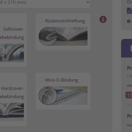
Dr
Rückenstichheftung
Softcover-
lebebindung
Pr
+ 
Wire-O-Bindung
alt
Hardcover-
1
lebebindung
Pr
Ve